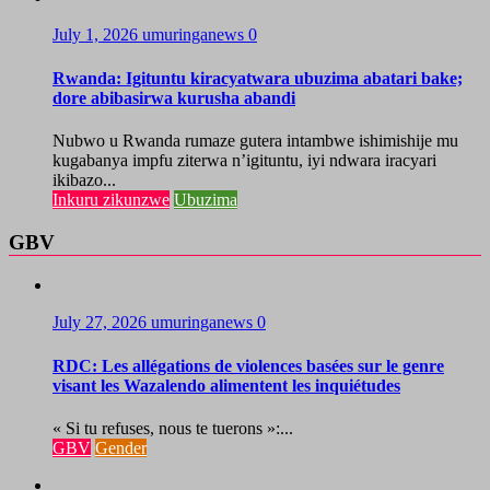
July 1, 2026
umuringanews
0
Rwanda: Igituntu kiracyatwara ubuzima abatari bake;
dore abibasirwa kurusha abandi
Nubwo u Rwanda rumaze gutera intambwe ishimishije mu
kugabanya impfu ziterwa n’igituntu, iyi ndwara iracyari
ikibazo...
Inkuru zikunzwe
Ubuzima
GBV
July 27, 2026
umuringanews
0
RDC: Les allégations de violences basées sur le genre
visant les Wazalendo alimentent les inquiétudes
« Si tu refuses, nous te tuerons »:...
GBV
Gender