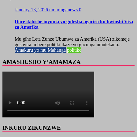
January 13, 2026
umuringanews
0
Dore ikihishe inyuma yo gutesha agaciro ku bwinshi Visa
za Amerika
Mu gihe Leta Zunze Ubumwe za Amerika (USA) zikomeje
gushyira imbere politiki ikaze yo gucunga umutekano...
Amakuru yo mu Mahanga
politike
AMASHUSHO Y’AMAMAZA
INKURU ZIKUNZWE