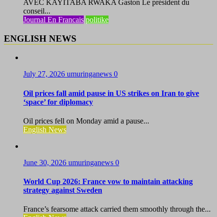
AVEC KAYITABA RWAKA Gaston Le président du
conseil...
Journal En Francais
politike
ENGLISH NEWS
July 27, 2026
umuringanews
0
Oil prices fall amid pause in US strikes on Iran to give
‘space’ for diplomacy
Oil prices fell on Monday amid a pause...
English News
June 30, 2026
umuringanews
0
World Cup 2026: France vow to maintain attacking
strategy against Sweden
France’s fearsome attack carried them smoothly through the...