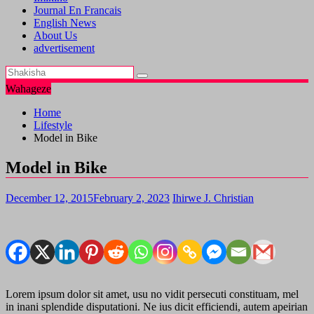
Journal En Francais
English News
About Us
advertisement
Wahageze
Home
Lifestyle
Model in Bike
Model in Bike
December 12, 2015
February 2, 2023
Ihirwe J. Christian
Lorem ipsum dolor sit amet, usu no vidit persecuti constituam, mel
in inani splendide disputationi. Ne ius dicit efficiendi, autem apeirian