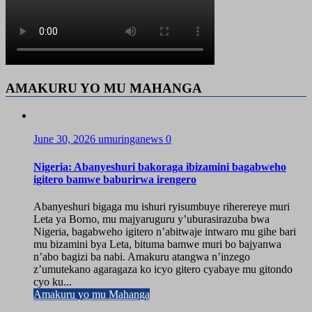
AMAKURU YO MU MAHANGA
June 30, 2026
umuringanews
0
Nigeria: Abanyeshuri bakoraga ibizamini bagabweho
igitero bamwe baburirwa irengero
Abanyeshuri bigaga mu ishuri ryisumbuye riherereye muri
Leta ya Borno, mu majyaruguru y’uburasirazuba bwa
Nigeria, bagabweho igitero n’abitwaje intwaro mu gihe bari
mu bizamini bya Leta, bituma bamwe muri bo bajyanwa
n’abo bagizi ba nabi. Amakuru atangwa n’inzego
z’umutekano agaragaza ko icyo gitero cyabaye mu gitondo
cyo ku...
Amakuru yo mu Mahanga