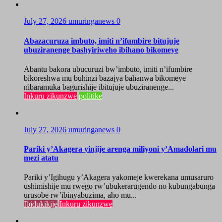
July 27, 2026
umuringanews
0
Abazacuruza imbuto, imiti n’ifumbire bitujuje
ubuziranenge bashyiriweho ibihano bikomeye
Abantu bakora ubucuruzi bw’imbuto, imiti n’ifumbire
bikoreshwa mu buhinzi bazajya bahanwa bikomeye
nibaramuka bagurishije ibitujuje ubuziranenge...
Inkuru zikunzwe
politike
July 27, 2026
umuringanews
0
Pariki y’Akagera yinjije arenga miliyoni y’Amadolari mu
mezi atatu
Pariki y’Igihugu y’Akagera yakomeje kwerekana umusaruro
ushimishije mu rwego rw’ubukerarugendo no kubungabunga
urusobe rw’ibinyabuzima, aho mu...
Ibidukikije
Inkuru zikunzwe