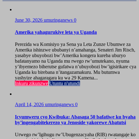
June 30, 2026
umuringanews
0
Amerika yahagurukiye leta ya Uganda
Perezida wa Komisiyo ya Sena ya Leta Zunze Ubumwe za
Amerika ishinzwe ububanyi n’amahanga, Senateri Jim Risch,
yasabye ubuyobozi bw’Amerika kongera kureba uburyo
bafatanyamo na Uganda mu rwego rw’umutekano, nyuma
y’ibyemezo biherutse gufatwa n’ubuyobozi bw’igisirikare cya
Uganda ku birebana n’itangazamakuru. Mu butumwa
yashyize ahagaragara ku wa 29 Kamena...
Inkuru zikunzwe
Utuntu n'utundi
April 14, 2026
umuringanews
0
Icyumweru cyo Kwibuka: Abasaga 50 bafatiwe ku byaha
by’ingengabitekerezo ya Jenoside yakorewe Abatutsi
Urwego rw’Igihugu rw’Ubugenzacyaha (RIB) rwatangaje ko