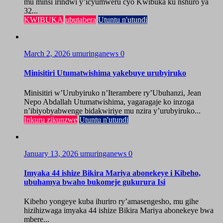
mu minsi irindwi y’icyumweru cyo Kwibuka ku nshuro ya
32...
KWIBUKA
ubutabera
Utuntu n'utundi
March 2, 2026
umuringanews
0
Minisitiri Utumatwishima yakebuye urubyiruko
Minisitiri w’Urubyiruko n’Iterambere ry’Ubuhanzi, Jean
Nepo Abdallah Utumatwishima, yagaragaje ko inzoga
n’ibiyobyabwenge bidakwiriye mu nzira y’urubyiruko...
Inkuru zikunzwe
Utuntu n'utundi
January 13, 2026
umuringanews
0
Imyaka 44 ishize Bikira Mariya abonekeye i Kibeho,
ubuhamya bwaho bukomeje gukurura Isi
Kibeho yongeye kuba ihuriro ry’amasengesho, mu gihe
hizihizwaga imyaka 44 ishize Bikira Mariya abonekeye bwa
mbere...