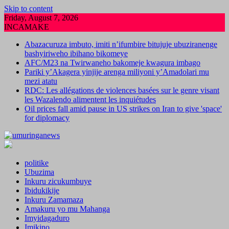
Skip to content
Friday, August 7, 2026
INCAMAKE
Abazacuruza imbuto, imiti n’ifumbire bitujuje ubuziranenge
bashyiriweho ibihano bikomeye
AFC/M23 na Twirwaneho bakomeje kwagura imbago
Pariki y’Akagera yinjije arenga miliyoni y’Amadolari mu
mezi atatu
RDC: Les allégations de violences basées sur le genre visant
les Wazalendo alimentent les inquiétudes
Oil prices fall amid pause in US strikes on Iran to give 'space'
for diplomacy
politike
Ubuzima
Inkuru zicukumbuye
Ibidukikije
Inkuru Zamamaza
Amakuru yo mu Mahanga
Imyidagaduro
Imikino