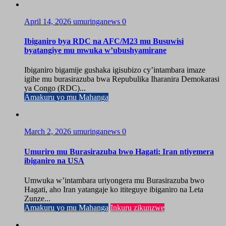
April 14, 2026
umuringanews
0
Ibiganiro bya RDC na AFC/M23 mu Busuwisi
byatangiye mu mwuka w’ubushyamirane
Ibiganiro bigamije gushaka igisubizo cy’intambara imaze
igihe mu burasirazuba bwa Repubulika Iharanira Demokarasi
ya Congo (RDC)...
Amakuru yo mu Mahanga
March 2, 2026
umuringanews
0
Umuriro mu Burasirazuba bwo Hagati: Iran ntiyemera
ibiganiro na USA
Umwuka w’intambara uriyongera mu Burasirazuba bwo
Hagati, aho Iran yatangaje ko ititeguye ibiganiro na Leta
Zunze...
Amakuru yo mu Mahanga
Inkuru zikunzwe