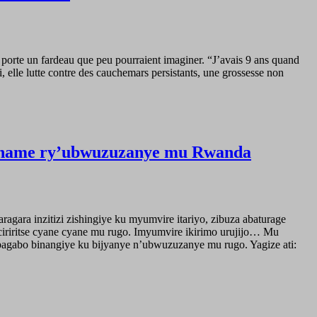
e porte un fardeau que peu pourraient imaginer. “J’avais 9 ans quand
, elle lutte contre des cauchemars persistants, une grossesse non
 ihame ry’ubwuzuzanye mu Rwanda
ara inzitizi zishingiye ku myumvire itariyo, zibuza abaturage
iciriritse cyane cyane mu rugo. Imyumvire ikirimo urujijo… Mu
agabo binangiye ku bijyanye n’ubwuzuzanye mu rugo. Yagize ati: