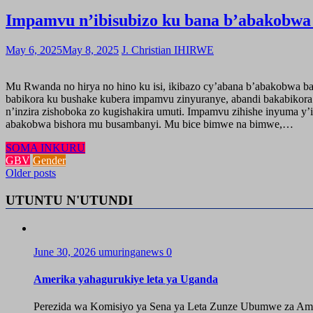
Impamvu n’ibisubizo ku bana b’abakobwa 
May 6, 2025
May 8, 2025
J. Christian IHIRWE
Mu Rwanda no hirya no hino ku isi, ikibazo cy’abana b’abakobwa bab
babikora ku bushake kubera impamvu zinyuranye, abandi bakabikora 
n’inzira zishoboka zo kugishakira umuti. Impamvu zihishe inyuma 
abakobwa bishora mu busambanyi. Mu bice bimwe na bimwe,…
SOMA INKURU
GBV
Gender
Posts
Older posts
navigation
UTUNTU N'UTUNDI
June 30, 2026
umuringanews
0
Amerika yahagurukiye leta ya Uganda
Perezida wa Komisiyo ya Sena ya Leta Zunze Ubumwe za Amer