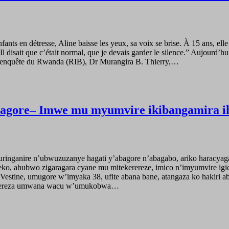
nts en détresse, Aline baisse les yeux, sa voix se brise. À 15 ans, ell
disait que c’était normal, que je devais garder le silence.” Aujourd’hui
u d’enquête du Rwanda (RIB), Dr Murangira B. Thierry,…
’abagore– Imwe mu myumvire ikibangamira
nganire n’ubwuzuzanye hagati y’abagore n’abagabo, ariko haracyagarag
egeko, ahubwo zigaragara cyane mu mitekerereze, imico n’imyumvire ig
stine, umugore w’imyaka 38, ufite abana bane, atangaza ko hakiri ab
kohereza umwana wacu w’umukobwa…