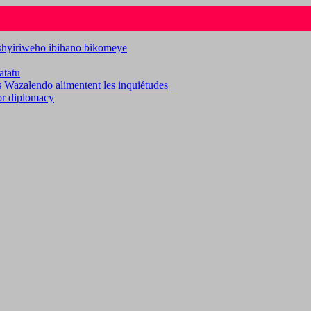
ashyiriweho ibihano bikomeye
atatu
es Wazalendo alimentent les inquiétudes
for diplomacy