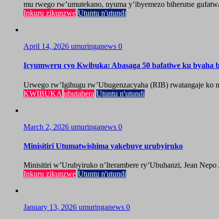
mu rwego rw’umutekano, nyuma y’ibyemezo biherutse gufatwa
Inkuru zikunzwe
Utuntu n'utundi
April 14, 2026
umuringanews
0
Icyumweru cyo Kwibuka: Abasaga 50 bafatiwe ku byaha by
Urwego rw’Igihugu rw’Ubugenzacyaha (RIB) rwatangaje ko mu
KWIBUKA
ubutabera
Utuntu n'utundi
March 2, 2026
umuringanews
0
Minisitiri Utumatwishima yakebuye urubyiruko
Minisitiri w’Urubyiruko n’Iterambere ry’Ubuhanzi, Jean Nepo
Inkuru zikunzwe
Utuntu n'utundi
January 13, 2026
umuringanews
0