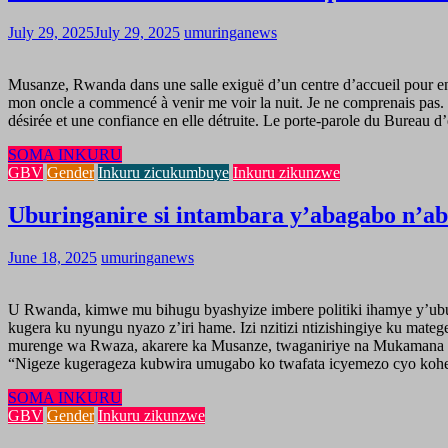
July 29, 2025
July 29, 2025
umuringanews
Musanze, Rwanda dans une salle exiguë d’un centre d’accueil pour enfa
mon oncle a commencé à venir me voir la nuit. Je ne comprenais pas. Il 
désirée et une confiance en elle détruite. Le porte-parole du Burea
SOMA INKURU
GBV
Gender
Inkuru zicukumbuye
Inkuru zikunzwe
Uburinganire si intambara y’abagabo n
June 18, 2025
umuringanews
U Rwanda, kimwe mu bihugu byashyize imbere politiki ihamye y’uburi
kugera ku nyungu nyazo z’iri hame. Izi nzitizi ntizishingiye ku mat
murenge wa Rwaza, akarere ka Musanze, twaganiriye na Mukamana Ve
“Nigeze kugerageza kubwira umugabo ko twafata icyemezo cyo 
SOMA INKURU
GBV
Gender
Inkuru zikunzwe