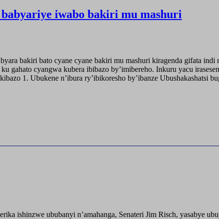
babyariye iwabo bakiri mu mashuri
yara bakiri bato cyane cyane bakiri mu mashuri kiragenda gifata ind
ku gahato cyangwa kubera ibibazo by’imibereho. Inkuru yacu irasese
y’ikibazo 1. Ubukene n’ibura ry’ibikoresho by’ibanze Ubushakashats
ika ishinzwe ububanyi n’amahanga, Senateri Jim Risch, yasabye u