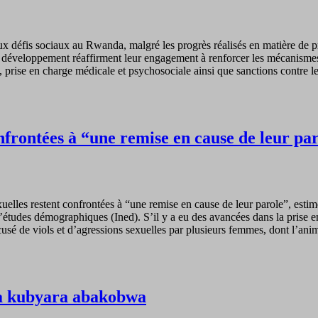
défis sociaux au Rwanda, malgré les progrès réalisés en matière de prote
res au développement réaffirment leur engagement à renforcer les mécanis
, prise en charge médicale et psychosociale ainsi que sanctions contre le
nfrontées à “une remise en cause de leur par
uelles restent confrontées à “une remise en cause de leur parole”, est
d’études démographiques (Ined). S’il y a eu des avancées dans la prise en
cusé de viols et d’agressions sexuelles par plusieurs femmes, dont l’an
a kubyara abakobwa