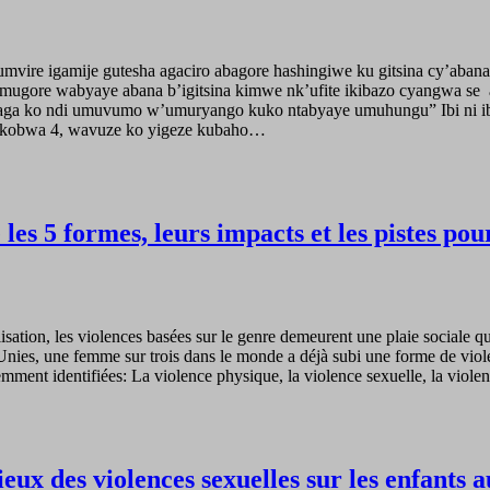
yumvire igamije gutesha agaciro abagore hashingiwe ku gitsina cy’ab
umugore wabyaye abana b’igitsina kimwe nk’ufite ikibazo cyangwa se
iraga ko ndi umuvumo w’umuryango kuko ntabyaye umuhungu” Ibi ni 
akobwa 4, wavuze ko yigeze kubaho…
es 5 formes, leurs impacts et les pistes pour
lisation, les violences basées sur le genre demeurent une plaie sociale 
ns Unies, une femme sur trois dans le monde a déjà subi une forme de vi
équemment identifiées: La violence physique, la violence sexuelle, la vi
ieux des violences sexuelles sur les enfants