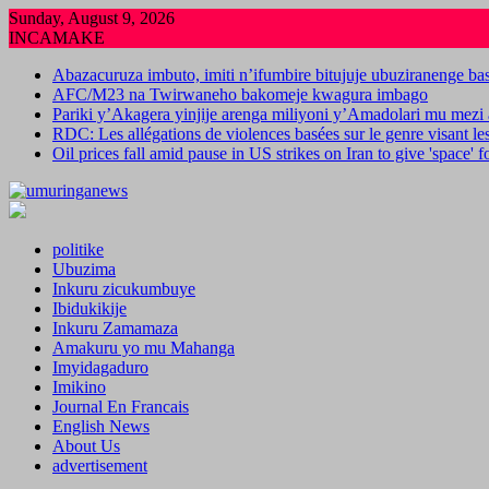
Skip
Sunday, August 9, 2026
to
INCAMAKE
content
Abazacuruza imbuto, imiti n’ifumbire bitujuje ubuziranenge b
AFC/M23 na Twirwaneho bakomeje kwagura imbago
Pariki y’Akagera yinjije arenga miliyoni y’Amadolari mu mezi 
RDC: Les allégations de violences basées sur le genre visant l
Oil prices fall amid pause in US strikes on Iran to give 'space' 
politike
Ubuzima
Inkuru zicukumbuye
Ibidukikije
Inkuru Zamamaza
Amakuru yo mu Mahanga
Imyidagaduro
Imikino
Journal En Francais
English News
About Us
advertisement