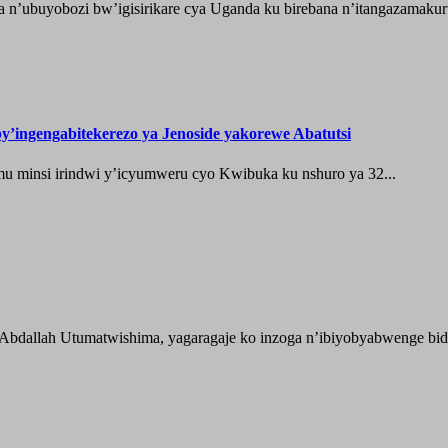
 n’ubuyobozi bw’igisirikare cya Uganda ku birebana n’itangazamaku
’ingengabitekerezo ya Jenoside yakorewe Abatutsi
 minsi irindwi y’icyumweru cyo Kwibuka ku nshuro ya 32...
 Abdallah Utumatwishima, yagaragaje ko inzoga n’ibiyobyabwenge bida