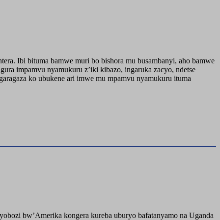
i ntera. Ibi bituma bamwe muri bo bishora mu busambanyi, aho bamwe
ngura impamvu nyamukuru z’iki kibazo, ingaruka zacyo, ndetse
i bugaragaza ko ubukene ari imwe mu mpamvu nyamukuru ituma
buyobozi bw’Amerika kongera kureba uburyo bafatanyamo na Uganda