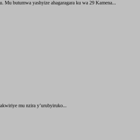
ru. Mu butumwa yashyize ahagaragara ku wa 29 Kamena...
kwiriye mu nzira y’urubyiruko...