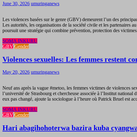
June 30, 2026
umuringanews
Les violences basées sur le genre (GBV) demeurent l’un des principaux 
Les autorités, les organisations de la société civile et les partenai
poursuit une stratégie qui combine prévention, protection des victimes
SOMA INKURU
GBV
Gender
Violences sexuelles: Les femmes restent co
May 20, 2026
umuringanews
Neuf ans après la vague #metoo, les femmes victimes de violences sex
l’université de Strasbourg et chercheuse associée à l’Institut national 
eux pas changé, ajoute la sociologue à l’heure où Patrick Bruel est ac
SOMA INKURU
GBV
Gender
Hari abagihohoterwa bazira kuba cyangw