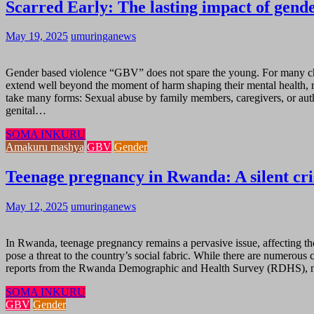
Scarred Early: The lasting impact of gende
May 19, 2025
umuringanews
Gender based violence “GBV” does not spare the young. For many chil
extend well beyond the moment of harm shaping their mental health, r
take many forms: Sexual abuse by family members, caregivers, or author
genital…
SOMA INKURU
Amakuru mashya
GBV
Gender
Teenage pregnancy in Rwanda: A silent cris
May 12, 2025
umuringanews
In Rwanda, teenage pregnancy remains a pervasive issue, affecting tho
pose a threat to the country’s social fabric. While there are numerous 
reports from the Rwanda Demographic and Health Survey (RDHS), near
SOMA INKURU
GBV
Gender