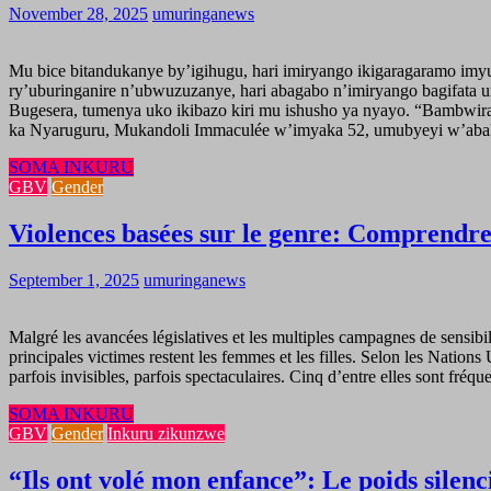
November 28, 2025
umuringanews
Mu bice bitandukanye by’igihugu, hari imiryango ikigaragaramo im
ry’uburinganire n’ubwuzuzanye, hari abagabo n’imiryango bagifata 
Bugesera, tumenya uko ikibazo kiri mu ishusho ya nyayo. “Bambw
ka Nyaruguru, Mukandoli Immaculée w’imyaka 52, umubyeyi w’ab
SOMA INKURU
GBV
Gender
Violences basées sur le genre: Comprendre l
September 1, 2025
umuringanews
Malgré les avancées législatives et les multiples campagnes de sensibi
principales victimes restent les femmes et les filles. Selon les Natio
parfois invisibles, parfois spectaculaires. Cinq d’entre elles sont fr
SOMA INKURU
GBV
Gender
Inkuru zikunzwe
“Ils ont volé mon enfance”: Le poids silenc