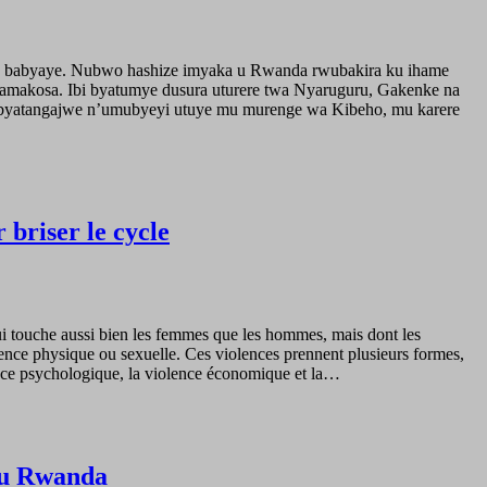
ana babyaye. Nubwo hashize imyaka u Rwanda rwubakira ku ihame
 amakosa. Ibi byatumye dusura uturere twa Nyaruguru, Gakenke na
ibyatangajwe n’umubyeyi utuye mu murenge wa Kibeho, mu karere
 briser le cycle
qui touche aussi bien les femmes que les hommes, mais dont les
olence physique ou sexuelle. Ces violences prennent plusieurs formes,
olence psychologique, la violence économique et la…
 au Rwanda