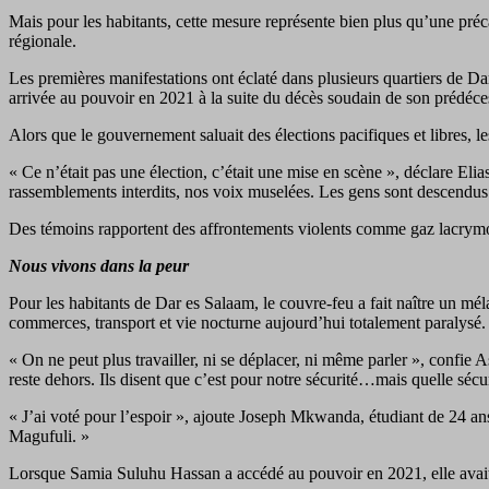
Mais pour les habitants, cette mesure représente bien plus qu’une préc
régionale.
Les premières manifestations ont éclaté dans plusieurs quartiers de
arrivée au pouvoir en 2021 à la suite du décès soudain de son prédéc
Alors que le gouvernement saluait des élections pacifiques et libres, l
« Ce n’était pas une élection, c’était une mise en scène », déclare E
rassemblements interdits, nos voix muselées. Les gens sont descendus d
Des témoins rapportent des affrontements violents comme gaz lacrymo
Nous vivons dans la peur
Pour les habitants de Dar es Salaam, le couvre-feu a fait naître un mé
commerces, transport et vie nocturne aujourd’hui totalement paralysé.
« On ne peut plus travailler, ni se déplacer, ni même parler », confie A
reste dehors. Ils disent que c’est pour notre sécurité…mais quelle sécu
« J’ai voté pour l’espoir », ajoute Joseph Mkwanda, étudiant de 24 an
Magufuli. »
Lorsque Samia Suluhu Hassan a accédé au pouvoir en 2021, elle avait 