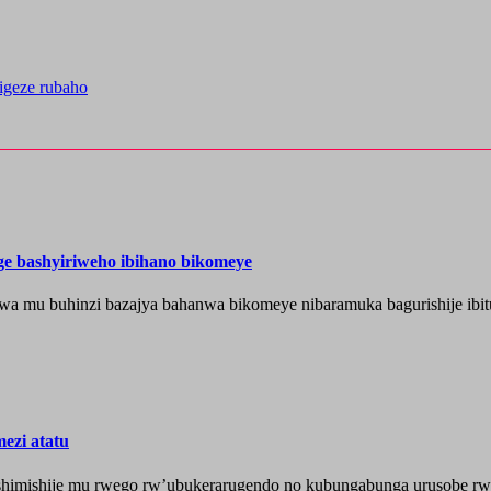
igeze rubaho
nge bashyiriweho ibihano bikomeye
wa mu buhinzi bazajya bahanwa bikomeye nibaramuka bagurishije ibitu
ezi atatu
shimishije mu rwego rw’ubukerarugendo no kubungabunga urusobe rw’