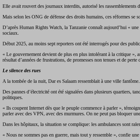
Elle avait rouvert des journaux interdits, autorisé les rassemblements d
Mais selon les ONG de défense des droits humains, ces réformes se son
D’après Human Rights Watch, la Tanzanie connaît aujourd’hui « une recr
sociaux.
Début 2025, au moins sept reporters ont été interrogés pour des publi
« Le gouvernement devient de plus en plus intolérant à la critique »,
résultat d’années de frustrations, de promesses non tenues et de perte d
Le silence des rues
A la tombée de la nuit, Dar es Salaam ressemblait à une ville fantôme. D
Des pannes d’électricité ont été signalées dans plusieurs quartiers, ta
politiques.
« Ils coupent Internet dès que le peuple commence à parler », témoig
parler avec des VPN, avec des murmures. On ne peut pas bloquer une
Dans les hôpitaux, la situation se complique: les ambulances sont ralen
« Nous ne sommes pas en guerre, mais tout y ressemble », confie une i