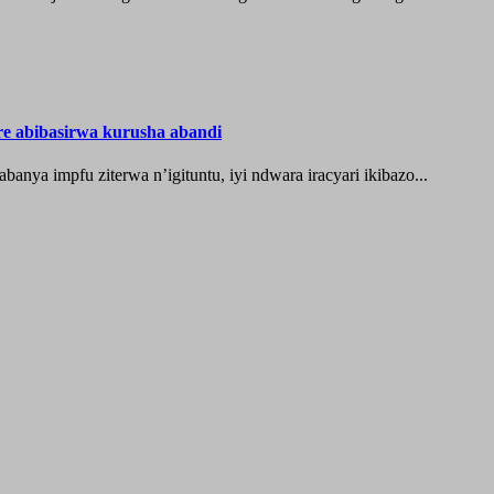
re abibasirwa kurusha abandi
ya impfu ziterwa n’igituntu, iyi ndwara iracyari ikibazo...