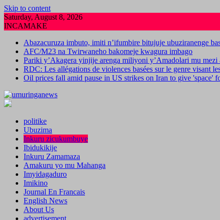
Skip to content
Saturday, August 8, 2026
INCAMAKE
Abazacuruza imbuto, imiti n’ifumbire bitujuje ubuziranenge b
AFC/M23 na Twirwaneho bakomeje kwagura imbago
Pariki y’Akagera yinjije arenga miliyoni y’Amadolari mu mezi 
RDC: Les allégations de violences basées sur le genre visant l
Oil prices fall amid pause in US strikes on Iran to give 'space' 
politike
Ubuzima
Inkuru zicukumbuye
Ibidukikije
Inkuru Zamamaza
Amakuru yo mu Mahanga
Imyidagaduro
Imikino
Journal En Francais
English News
About Us
advertisement