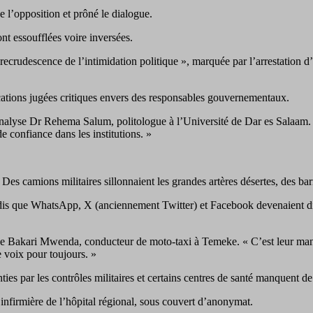
e l’opposition et prôné le dialogue.
t essoufflées voire inversées.
udescence de l’intimidation politique », marquée par l’arrestation d’act
cations jugées critiques envers des responsables gouvernementaux.
 analyse Dr Rehema Salum, politologue à l’Université de Dar es Salaam.
e confiance dans les institutions. »
es camions militaires sillonnaient les grandes artères désertes, des barra
ndis que WhatsApp, X (anciennement Twitter) et Facebook devenaient diffi
ne Bakari Mwenda, conducteur de moto-taxi à Temeke. « C’est leur mani
 voix pour toujours. »
ties par les contrôles militaires et certains centres de santé manquent 
nfirmière de l’hôpital régional, sous couvert d’anonymat.