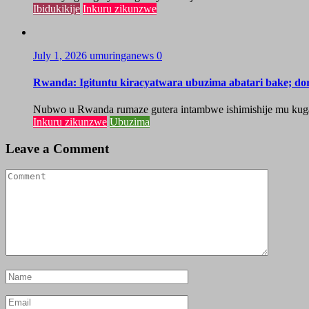
Ibidukikije
Inkuru zikunzwe
July 1, 2026
umuringanews
0
Rwanda: Igituntu kiracyatwara ubuzima abatari bake; do
Nubwo u Rwanda rumaze gutera intambwe ishimishije mu kugaban
Inkuru zikunzwe
Ubuzima
Leave a Comment