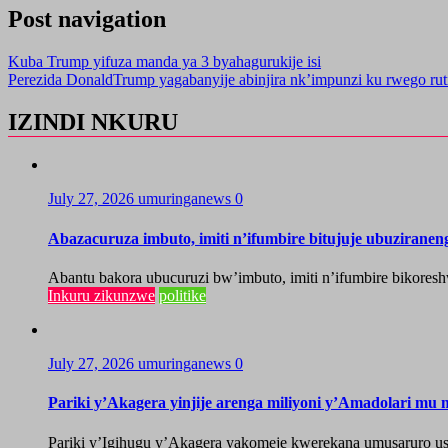
Post navigation
Kuba Trump yifuza manda ya 3 byahagurukije isi
Perezida DonaldTrump yagabanyije abinjira nk’impunzi ku rwego rut
IZINDI NKURU
July 27, 2026
umuringanews
0
Abazacuruza imbuto, imiti n’ifumbire bitujuje ubuzirane
Abantu bakora ubucuruzi bw’imbuto, imiti n’ifumbire bikoresh
Inkuru zikunzwe
politike
July 27, 2026
umuringanews
0
Pariki y’Akagera yinjije arenga miliyoni y’Amadolari mu m
Pariki y’Igihugu y’Akagera yakomeje kwerekana umusaruro u