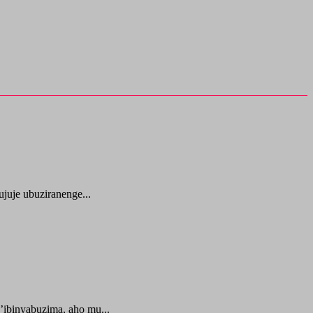
juje ubuziranenge...
ibinyabuzima, aho mu...