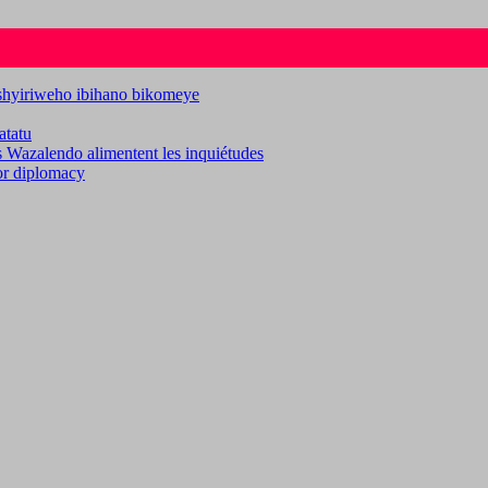
ashyiriweho ibihano bikomeye
atatu
es Wazalendo alimentent les inquiétudes
for diplomacy