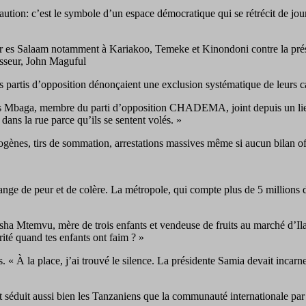
aution: c’est le symbole d’un espace démocratique qui se rétrécit de jou
 Dar es Salaam notamment à Kariakoo, Temeke et Kinondoni contre la pr
esseur, John Maguful
es partis d’opposition dénonçaient une exclusion systématique de leurs ca
lias Mbaga, membre du parti d’opposition CHADEMA, joint depuis un lieu 
ans la rue parce qu’ils se sentent volés. »
gènes, tirs de sommation, arrestations massives même si aucun bilan of
lange de peur et de colère. La métropole, qui compte plus de 5 millions 
sha Mtemvu, mère de trois enfants et vendeuse de fruits au marché d’Ilala
rité quand tes enfants ont faim ? »
s. « À la place, j’ai trouvé le silence. La présidente Samia devait inc
séduit aussi bien les Tanzaniens que la communauté internationale par 