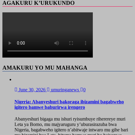
AGAKURU K’URUKUNDO
AMAKURU YO MU MAHANGA
June 30, 2026
umuringanews
0
Nigeria: Abanyeshuri bakoraga ibizamini bagabweho
igitero bamwe baburirwa irengero
Abanyeshuri bigaga mu ishuri ryisumbuye riherereye muri
Leta ya Borno, mu majyaruguru y’uburasirazuba bwa
Nigeria, bagabweho igitero n’abitwaje intwaro mu gihe bari