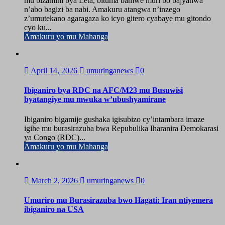
mu bizamini bya Leta, bituma bamwe muri bo bajyanwa
n’abo bagizi ba nabi. Amakuru atangwa n’inzego
z’umutekano agaragaza ko icyo gitero cyabaye mu gitondo
cyo ku...
Amakuru yo mu Mahanga
April 14, 2026
umuringanews
0
Ibiganiro bya RDC na AFC/M23 mu Busuwisi
byatangiye mu mwuka w’ubushyamirane
Ibiganiro bigamije gushaka igisubizo cy’intambara imaze
igihe mu burasirazuba bwa Repubulika Iharanira Demokarasi
ya Congo (RDC)...
Amakuru yo mu Mahanga
March 2, 2026
umuringanews
0
Umuriro mu Burasirazuba bwo Hagati: Iran ntiyemera
ibiganiro na USA