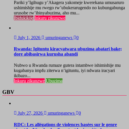
Pariki y’Igihugu y’Akagera yakomeje kwerekana umusaruro
ushimishije mu rwego rw’ubukerarugendo no kubungabunga
urusobe rw’ibinyabuzima, aho mu...
Ibidukikije
Inkuru zikunzwe
July 1, 2026
umuringanews
0
Rwanda: Igituntu kiracyatwara ubuzima abatari bake;
dore abibasirwa kurusha abandi
Nubwo u Rwanda rumaze gutera intambwe ishimishije mu
kugabanya impfu ziterwa n’igituntu, iyi ndwara iracyari
ikibazo...
Inkuru zikunzwe
Ubuzima
GBV
July 27, 2026
umuringanews
0
RDC: Les allégations de violences basées sur le genre