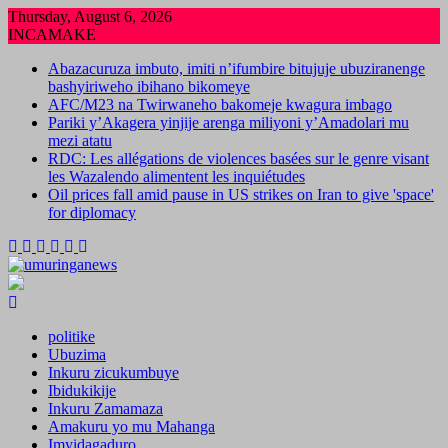
Skip
Thursday, August 6, 2026
to
INCAMAKE
content
Abazacuruza imbuto, imiti n’ifumbire bitujuje ubuziranenge
bashyiriweho ibihano bikomeye
AFC/M23 na Twirwaneho bakomeje kwagura imbago
Pariki y’Akagera yinjije arenga miliyoni y’Amadolari mu
mezi atatu
RDC: Les allégations de violences basées sur le genre visant
les Wazalendo alimentent les inquiétudes
Oil prices fall amid pause in US strikes on Iran to give 'space'
for diplomacy
politike
Ubuzima
Inkuru zicukumbuye
Ibidukikije
Inkuru Zamamaza
Amakuru yo mu Mahanga
Imyidagaduro