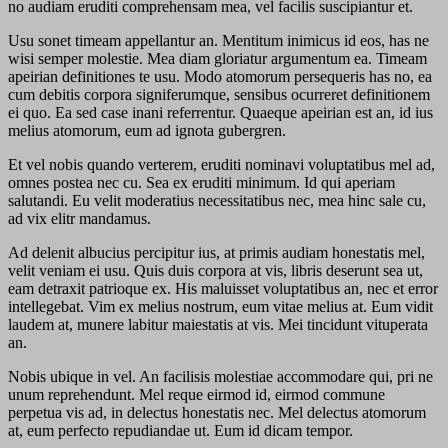
no audiam eruditi comprehensam mea, vel facilis suscipiantur et.
Usu sonet timeam appellantur an. Mentitum inimicus id eos, has ne
wisi semper molestie. Mea diam gloriatur argumentum ea. Timeam
apeirian definitiones te usu. Modo atomorum persequeris has no, ea
cum debitis corpora signiferumque, sensibus ocurreret definitionem
ei quo. Ea sed case inani referrentur. Quaeque apeirian est an, id ius
melius atomorum, eum ad ignota gubergren.
Et vel nobis quando verterem, eruditi nominavi voluptatibus mel ad,
omnes postea nec cu. Sea ex eruditi minimum. Id qui aperiam
salutandi. Eu velit moderatius necessitatibus nec, mea hinc sale cu,
ad vix elitr mandamus.
Ad delenit albucius percipitur ius, at primis audiam honestatis mel,
velit veniam ei usu. Quis duis corpora at vis, libris deserunt sea ut,
eam detraxit patrioque ex. His maluisset voluptatibus an, nec et error
intellegebat. Vim ex melius nostrum, eum vitae melius at. Eum vidit
laudem at, munere labitur maiestatis at vis. Mei tincidunt vituperata
an.
Nobis ubique in vel. An facilisis molestiae accommodare qui, pri ne
unum reprehendunt. Mel reque eirmod id, eirmod commune
perpetua vis ad, in delectus honestatis nec. Mel delectus atomorum
at, eum perfecto repudiandae ut. Eum id dicam tempor.