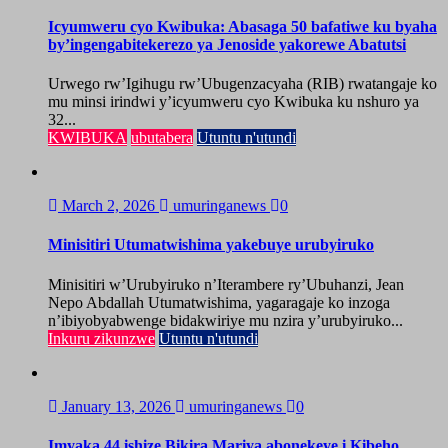
Icyumweru cyo Kwibuka: Abasaga 50 bafatiwe ku byaha
by’ingengabitekerezo ya Jenoside yakorewe Abatutsi
Urwego rw’Igihugu rw’Ubugenzacyaha (RIB) rwatangaje ko
mu minsi irindwi y’icyumweru cyo Kwibuka ku nshuro ya
32...
KWIBUKA
ubutabera
Utuntu n'utundi
March 2, 2026
umuringanews
0
Minisitiri Utumatwishima yakebuye urubyiruko
Minisitiri w’Urubyiruko n’Iterambere ry’Ubuhanzi, Jean
Nepo Abdallah Utumatwishima, yagaragaje ko inzoga
n’ibiyobyabwenge bidakwiriye mu nzira y’urubyiruko...
Inkuru zikunzwe
Utuntu n'utundi
January 13, 2026
umuringanews
0
Imyaka 44 ishize Bikira Mariya abonekeye i Kibeho,