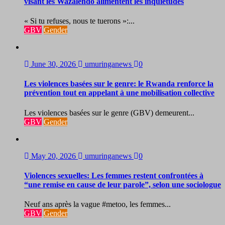
visant les Wazalendo alimentent les inquiétudes
« Si tu refuses, nous te tuerons »:...
GBV
Gender
June 30, 2026
umuringanews
0
Les violences basées sur le genre: le Rwanda renforce la
prévention tout en appelant à une mobilisation collective
Les violences basées sur le genre (GBV) demeurent...
GBV
Gender
May 20, 2026
umuringanews
0
Violences sexuelles: Les femmes restent confrontées à
“une remise en cause de leur parole”, selon une sociologue
Neuf ans après la vague #metoo, les femmes...
GBV
Gender