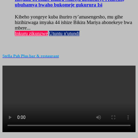
ubuhamya bwaho bukomeje gukurura Isi
Kibeho yongeye kuba ihuriro ry’amasengesho, mu gihe
hizihizwaga imyaka 44 ishize Bikira Mariya abonekeye bwa
mbere...
Inkuru zikunzwe
Utuntu n'utundi
Stella Pub Plus bar & restaurant