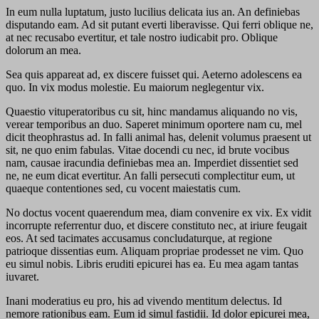
In eum nulla luptatum, justo lucilius delicata ius an. An definiebas
disputando eam. Ad sit putant everti liberavisse. Qui ferri oblique ne,
at nec recusabo evertitur, et tale nostro iudicabit pro. Oblique
dolorum an mea.
Sea quis appareat ad, ex discere fuisset qui. Aeterno adolescens ea
quo. In vix modus molestie. Eu maiorum neglegentur vix.
Quaestio vituperatoribus cu sit, hinc mandamus aliquando no vis,
verear temporibus an duo. Saperet minimum oportere nam cu, mel
dicit theophrastus ad. In falli animal has, delenit volumus praesent ut
sit, ne quo enim fabulas. Vitae docendi cu nec, id brute vocibus
nam, causae iracundia definiebas mea an. Imperdiet dissentiet sed
ne, ne eum dicat evertitur. An falli persecuti complectitur eum, ut
quaeque contentiones sed, cu vocent maiestatis cum.
No doctus vocent quaerendum mea, diam convenire ex vix. Ex vidit
incorrupte referrentur duo, et discere constituto nec, at iriure feugait
eos. At sed tacimates accusamus concludaturque, at regione
patrioque dissentias eum. Aliquam propriae prodesset ne vim. Quo
eu simul nobis. Libris eruditi epicurei has ea. Eu mea agam tantas
iuvaret.
Inani moderatius eu pro, his ad vivendo mentitum delectus. Id
nemore rationibus eam. Eum id simul fastidii. Id dolor epicurei mea,