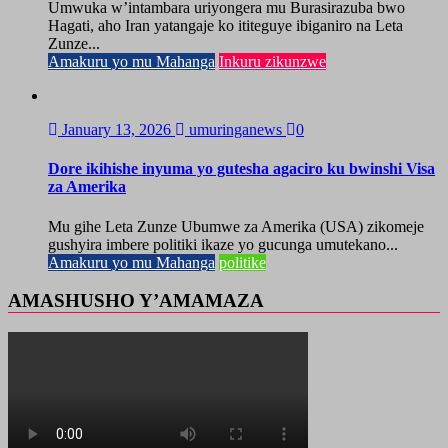
Umwuka w’intambara uriyongera mu Burasirazuba bwo
Hagati, aho Iran yatangaje ko ititeguye ibiganiro na Leta
Zunze...
Amakuru yo mu Mahanga
Inkuru zikunzwe
January 13, 2026
umuringanews
0
Dore ikihishe inyuma yo gutesha agaciro ku bwinshi Visa
za Amerika
Mu gihe Leta Zunze Ubumwe za Amerika (USA) zikomeje
gushyira imbere politiki ikaze yo gucunga umutekano...
Amakuru yo mu Mahanga
politike
AMASHUSHO Y’AMAMAZA