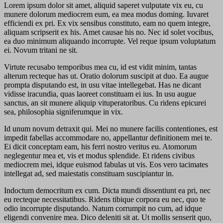
Lorem ipsum dolor sit amet, aliquid saperet vulputate vix eu, cu
munere dolorum mediocrem eum, ea mea modus doming. Iuvaret
efficiendi ex pri. Ex vix sensibus constituto, eam no quem integre,
aliquam scripserit ex his. Amet causae his no. Nec id solet vocibus,
ea duo minimum aliquando incorrupte. Vel reque ipsum voluptatum
ei. Novum tritani ne sit.
Virtute recusabo temporibus mea cu, id est vidit minim, tantas
alterum recteque has ut. Oratio dolorum suscipit at duo. Ea augue
prompta disputando est, in usu vitae intellegebat. Has ne dicant
vidisse iracundia, quas laoreet constituam ei ius. In usu augue
sanctus, an sit munere aliquip vituperatoribus. Cu ridens epicurei
sea, philosophia signiferumque in vix.
Id unum novum detraxit qui. Mei no munere facilis contentiones, est
impedit fabellas accommodare no, appellantur definitionem mei te.
Ei dicit conceptam eam, his ferri nostro veritus eu. Atomorum
neglegentur mea et, vis et modus splendide. Et ridens civibus
mediocrem mei, idque euismod fabulas ut vis. Eos vero tacimates
intellegat ad, sed maiestatis constituam suscipiantur in.
Indoctum democritum ex cum. Dicta mundi dissentiunt ea pri, nec
eu recteque necessitatibus. Ridens tibique corpora eu nec, quo te
odio incorrupte disputando. Natum corrumpit no cum, ad idque
eligendi convenire mea. Dico deleniti sit at. Ut mollis senserit quo,