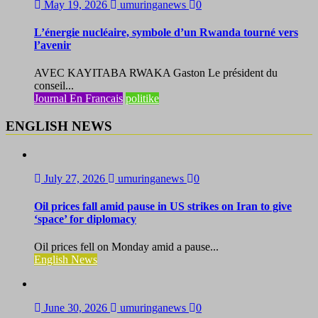
May 19, 2026
umuringanews
0
L’énergie nucléaire, symbole d’un Rwanda tourné vers
l’avenir
AVEC KAYITABA RWAKA Gaston Le président du
conseil...
Journal En Francais
politike
ENGLISH NEWS
July 27, 2026
umuringanews
0
Oil prices fall amid pause in US strikes on Iran to give
‘space’ for diplomacy
Oil prices fell on Monday amid a pause...
English News
June 30, 2026
umuringanews
0