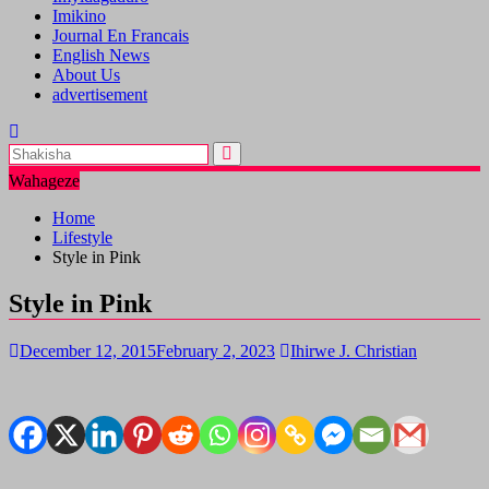
Imikino
Journal En Francais
English News
About Us
advertisement
Wahageze
Home
Lifestyle
Style in Pink
Style in Pink
December 12, 2015
February 2, 2023
Ihirwe J. Christian