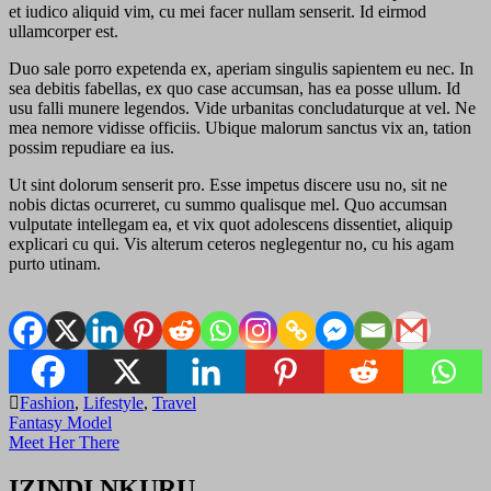
et iudico aliquid vim, cu mei facer nullam senserit. Id eirmod
ullamcorper est.
Duo sale porro expetenda ex, aperiam singulis sapientem eu nec. In
sea debitis fabellas, ex quo case accumsan, has ea posse ullum. Id
usu falli munere legendos. Vide urbanitas concludaturque at vel. Ne
mea nemore vidisse officiis. Ubique malorum sanctus vix an, tation
possim repudiare ea ius.
Ut sint dolorum senserit pro. Esse impetus discere usu no, sit ne
nobis dictas ocurreret, cu summo qualisque mel. Quo accumsan
vulputate intellegam ea, et vix quot adolescens dissentiet, aliquip
explicari cu qui. Vis alterum ceteros neglegentur no, cu his agam
purto utinam.
Fashion
,
Lifestyle
,
Travel
Post
Fantasy Model
Meet Her There
navigation
IZINDI NKURU