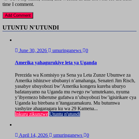
time I comment.
UTUNTU N'UTUNDI
June 30, 2026
umuringanews
0
Amerika yahagurukiye leta ya Uganda
Perezida wa Komisiyo ya Sena ya Leta Zunze Ubumwe za
Amerika ishinzwe ububanyi n’amahanga, Senateri Jim Risch,
yasabye ubuyobozi bw’Amerika kongera kureba uburyo
bafatanyamo na Uganda mu rwego rw’umutekano, nyuma
y’ibyemezo biherutse gufatwa n’ubuyobozi bw’igisirikare cya
Uganda ku birebana n’itangazamakuru. Mu butumwa
yashyize ahagaragara ku wa 29 Kamena...
Inkuru zikunzwe
Utuntu n'utundi
April 14, 2026
umuringanews
0