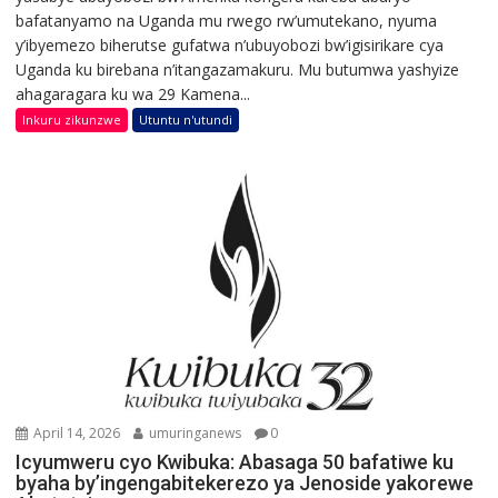
bafatanyamo na Uganda mu rwego rw’umutekano, nyuma
y’ibyemezo biherutse gufatwa n’ubuyobozi bw’igisirikare cya
Uganda ku birebana n’itangazamakuru. Mu butumwa yashyize
ahagaragara ku wa 29 Kamena...
Inkuru zikunzwe
Utuntu n'utundi
April 14, 2026
umuringanews
0
Icyumweru cyo Kwibuka: Abasaga 50 bafatiwe ku
byaha by’ingengabitekerezo ya Jenoside yakorewe