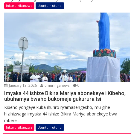
Inkuru zikunzwe
Utuntu n'utundi
January 13, 2026
umuringanews
0
Imyaka 44 ishize Bikira Mariya abonekeye i Kibeho,
ubuhamya bwaho bukomeje gukurura Isi
Kibeho yongeye kuba ihuriro ry’amasengesho, mu gihe
hizihizwaga imyaka 44 ishize Bikira Mariya abonekeye bwa
mbere...
Inkuru zikunzwe
Utuntu n'utundi