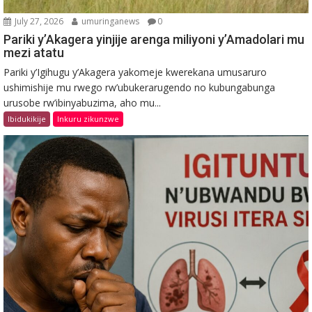
July 27, 2026
umuringanews
0
Pariki y’Akagera yinjije arenga miliyoni y’Amadolari mu
mezi atatu
Pariki y’Igihugu y’Akagera yakomeje kwerekana umusaruro
ushimishije mu rwego rw’ubukerarugendo no kubungabunga
urusobe rw’ibinyabuzima, aho mu...
Ibidukikije
Inkuru zikunzwe