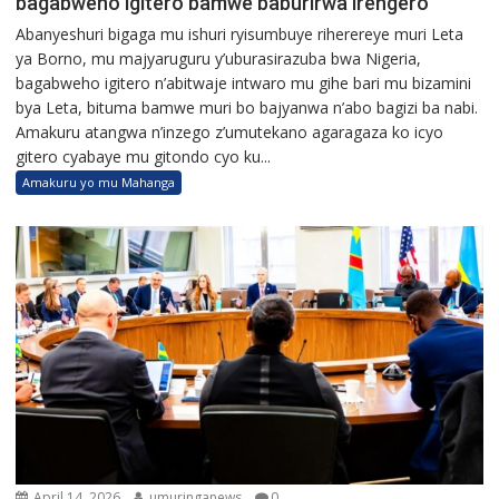
bagabweho igitero bamwe baburirwa irengero
Abanyeshuri bigaga mu ishuri ryisumbuye riherereye muri Leta
ya Borno, mu majyaruguru y’uburasirazuba bwa Nigeria,
bagabweho igitero n’abitwaje intwaro mu gihe bari mu bizamini
bya Leta, bituma bamwe muri bo bajyanwa n’abo bagizi ba nabi.
Amakuru atangwa n’inzego z’umutekano agaragaza ko icyo
gitero cyabaye mu gitondo cyo ku...
Amakuru yo mu Mahanga
April 14, 2026
umuringanews
0