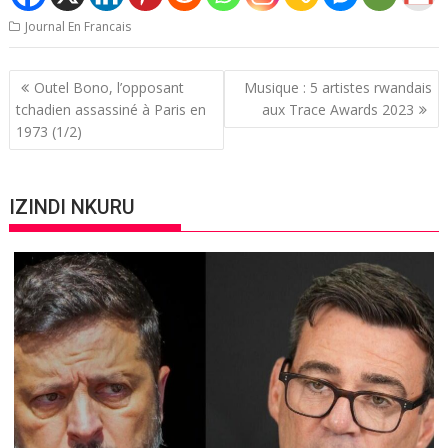
Journal En Francais
Post
Outel Bono, l’opposant
Musique : 5 artistes rwandais
navigation
tchadien assassiné à Paris en
aux Trace Awards 2023
1973 (1/2)
IZINDI NKURU