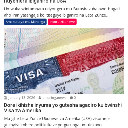
ntiyemera ibiganiro na USA
Umwuka w’intambara uriyongera mu Burasirazuba bwo Hagati,
aho Iran yatangaje ko ititeguye ibiganiro na Leta Zunze...
Amakuru yo mu Mahanga
Inkuru zikunzwe
January 13, 2026
umuringanews
0
Dore ikihishe inyuma yo gutesha agaciro ku bwinshi
Visa za Amerika
Mu gihe Leta Zunze Ubumwe za Amerika (USA) zikomeje
gushyira imbere politiki ikaze yo gucunga umutekano...