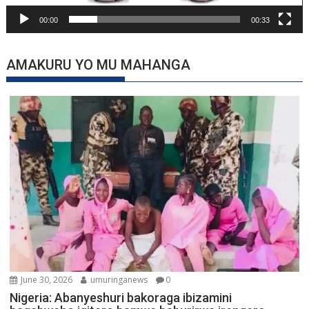
00:00
00:33
AMAKURU YO MU MAHANGA
June 30, 2026
umuringanews
0
Nigeria: Abanyeshuri bakoraga ibizamini