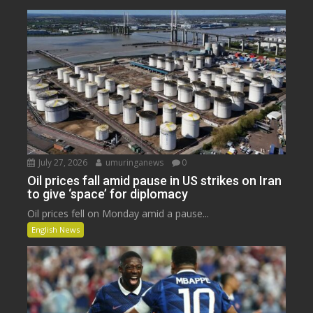
July 27, 2026
umuringanews
0
Oil prices fall amid pause in US strikes on Iran
to give ‘space’ for diplomacy
Oil prices fell on Monday amid a pause...
English News