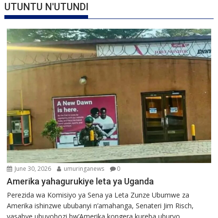
UTUNTU N'UTUNDI
June 30, 2026
umuringanews
0
Amerika yahagurukiye leta ya Uganda
Perezida wa Komisiyo ya Sena ya Leta Zunze Ubumwe za
Amerika ishinzwe ububanyi n’amahanga, Senateri Jim Risch,
yasabye ubuyobozi bw’Amerika kongera kureba uburyo