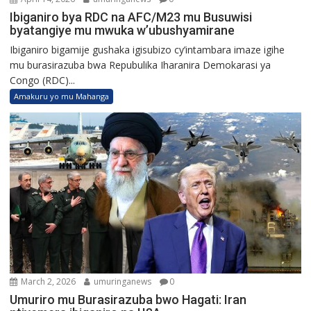
Ibiganiro bya RDC na AFC/M23 mu Busuwisi
byatangiye mu mwuka w’ubushyamirane
Ibiganiro bigamije gushaka igisubizo cy’intambara imaze igihe
mu burasirazuba bwa Repubulika Iharanira Demokarasi ya
Congo (RDC)...
Amakuru yo mu Mahanga
March 2, 2026
umuringanews
0
Umuriro mu Burasirazuba bwo Hagati: Iran