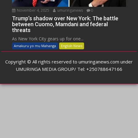
November 4, 2025
umuringanews
0
Trump’s shadow over New York: The battle
between Cuomo, Mamdani and federal
threats
As New York City gears up for one...
Amakuru yo mu Mahanga
English News
Copyright © All rights reserved to umuringanews.com under
UMURINGA MEDIA GROUP/ Tel: +250788647166