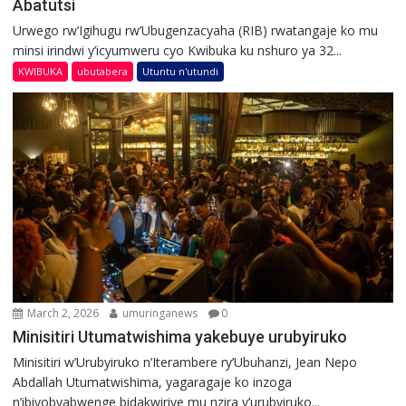
Abatutsi
Urwego rw’Igihugu rw’Ubugenzacyaha (RIB) rwatangaje ko mu
minsi irindwi y’icyumweru cyo Kwibuka ku nshuro ya 32...
KWIBUKA
ubutabera
Utuntu n'utundi
March 2, 2026
umuringanews
0
Minisitiri Utumatwishima yakebuye urubyiruko
Minisitiri w’Urubyiruko n’Iterambere ry’Ubuhanzi, Jean Nepo
Abdallah Utumatwishima, yagaragaje ko inzoga
n’ibiyobyabwenge bidakwiriye mu nzira y’urubyiruko...