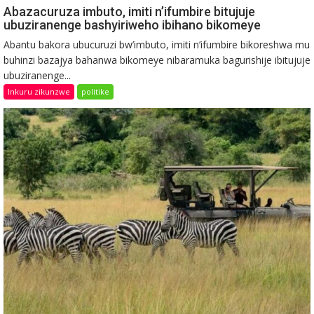
Abazacuruza imbuto, imiti n’ifumbire bitujuje
ubuziranenge bashyiriweho ibihano bikomeye
Abantu bakora ubucuruzi bw’imbuto, imiti n’ifumbire bikoreshwa mu
buhinzi bazajya bahanwa bikomeye nibaramuka bagurishije ibitujuje
ubuziranenge...
Inkuru zikunzwe
politike