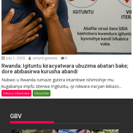
July 1, 2026
umuringanews
0
Rwanda: Igituntu kiracyatwara ubuzima abatari bake;
dore abibasirwa kurusha abandi
Nubwo u Rwanda rumaze gutera intambwe ishimishije mu
kugabanya impfu ziterwa n’igituntu, iyi ndwara iracyari ikibazo...
Inkuru zikunzwe
Ubuzima
GBV