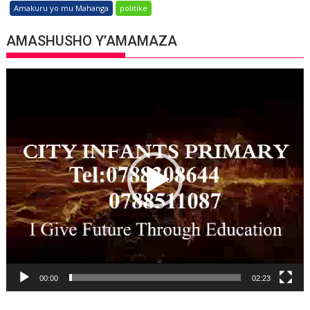
Amakuru yo mu Mahanga
politike
AMASHUSHO Y’AMAMAZA
Video
Player
00:00
02:23