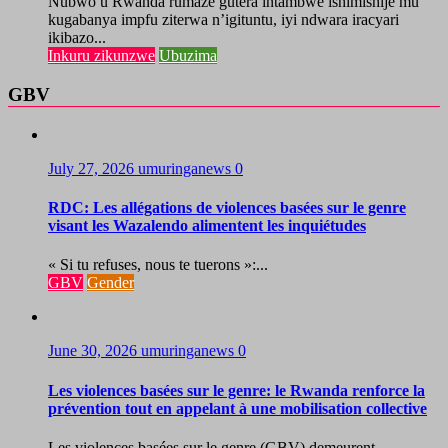
Nubwo u Rwanda rumaze gutera intambwe ishimishije mu
kugabanya impfu ziterwa n’igituntu, iyi ndwara iracyari
ikibazo...
Inkuru zikunzwe
Ubuzima
GBV
July 27, 2026
umuringanews
0
RDC: Les allégations de violences basées sur le genre
visant les Wazalendo alimentent les inquiétudes
« Si tu refuses, nous te tuerons »:...
GBV
Gender
June 30, 2026
umuringanews
0
Les violences basées sur le genre: le Rwanda renforce la
prévention tout en appelant à une mobilisation collective
Les violences basées sur le genre (GBV) demeurent...