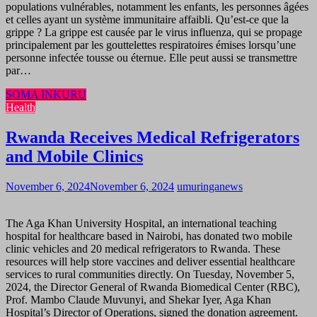
populations vulnérables, notamment les enfants, les personnes âgées
et celles ayant un système immunitaire affaibli. Qu’est-ce que la
grippe ? La grippe est causée par le virus influenza, qui se propage
principalement par les gouttelettes respiratoires émises lorsqu’une
personne infectée tousse ou éternue. Elle peut aussi se transmettre
par…
SOMA INKURU
Health
Rwanda Receives Medical Refrigerators
and Mobile Clinics
November 6, 2024
November 6, 2024
umuringanews
The Aga Khan University Hospital, an international teaching
hospital for healthcare based in Nairobi, has donated two mobile
clinic vehicles and 20 medical refrigerators to Rwanda. These
resources will help store vaccines and deliver essential healthcare
services to rural communities directly. On Tuesday, November 5,
2024, the Director General of Rwanda Biomedical Center (RBC),
Prof. Mambo Claude Muvunyi, and Shekar Iyer, Aga Khan
Hospital’s Director of Operations, signed the donation agreement.