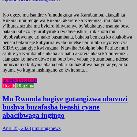
Iyo ugeze mu isantire y’umudugugu wa Karubamba, akagali ka
Rukara, umurenge wa Rukara, akarere ka Kayonza, mu ntara
y’Iburasirazuba mu byiciro binyuranye by’abahatuye usanga bose
bataka ikibazo cy’urubyiruko rwataye ishuri, rukishora mu
biyobyabwenge ari nako basambana, bakaba bemeza ko abakobwa
benshi bakomeje kubyarira iwabo ndetse hari n’abo icyorezo cya
SIDA cyatangiye kwivugana. Ntawiha Adolphe bita Patrike muri
santire ya Karubamba akaba ari naho akorera akazi k’ubunyonzi,
atangaza ko nawe ubwe mu buto bwe yabanje gusambana ndetse
bimuviramo kubyara abana babiri ku bakobwa banyuranye, ariko
nyuma yo kugira inshingano zo kwirerana…
SOMA INKURU
Health
Ubuzima
Mu Rwanda hagiye gutangizwa ubuvuzi
bushya buzafasha benshi cyane
abacibwaga ingingo
April 25, 2023
umuringanews