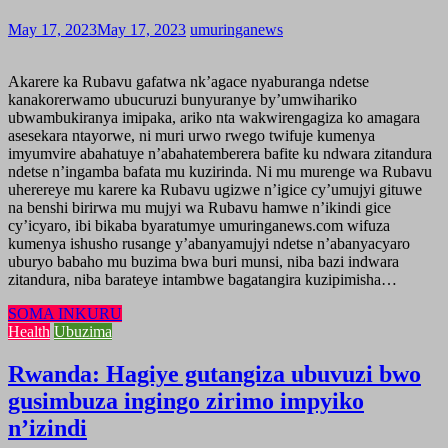
May 17, 2023
May 17, 2023
umuringanews
Akarere ka Rubavu gafatwa nk’agace nyaburanga ndetse
kanakorerwamo ubucuruzi bunyuranye by’umwihariko
ubwambukiranya imipaka, ariko nta wakwirengagiza ko amagara
asesekara ntayorwe, ni muri urwo rwego twifuje kumenya
imyumvire abahatuye n’abahatemberera bafite ku ndwara zitandura
ndetse n’ingamba bafata mu kuzirinda. Ni mu murenge wa Rubavu
uherereye mu karere ka Rubavu ugizwe n’igice cy’umujyi gituwe
na benshi birirwa mu mujyi wa Rubavu hamwe n’ikindi gice
cy’icyaro, ibi bikaba byaratumye umuringanews.com wifuza
kumenya ishusho rusange y’abanyamujyi ndetse n’abanyacyaro
uburyo babaho mu buzima bwa buri munsi, niba bazi indwara
zitandura, niba barateye intambwe bagatangira kuzipimisha…
SOMA INKURU
Health
Ubuzima
Rwanda: Hagiye gutangiza ubuvuzi bwo
gusimbuza ingingo zirimo impyiko
n’izindi