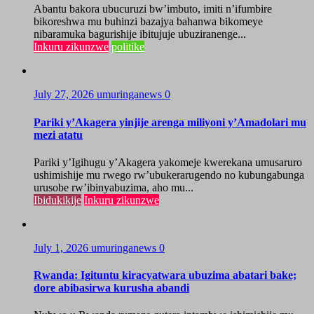
Abantu bakora ubucuruzi bw’imbuto, imiti n’ifumbire
bikoreshwa mu buhinzi bazajya bahanwa bikomeye
nibaramuka bagurishije ibitujuje ubuziranenge...
Inkuru zikunzwe
politike
July 27, 2026
umuringanews
0
Pariki y’Akagera yinjije arenga miliyoni y’Amadolari mu
mezi atatu
Pariki y’Igihugu y’Akagera yakomeje kwerekana umusaruro
ushimishije mu rwego rw’ubukerarugendo no kubungabunga
urusobe rw’ibinyabuzima, aho mu...
Ibidukikije
Inkuru zikunzwe
July 1, 2026
umuringanews
0
Rwanda: Igituntu kiracyatwara ubuzima abatari bake;
dore abibasirwa kurusha abandi