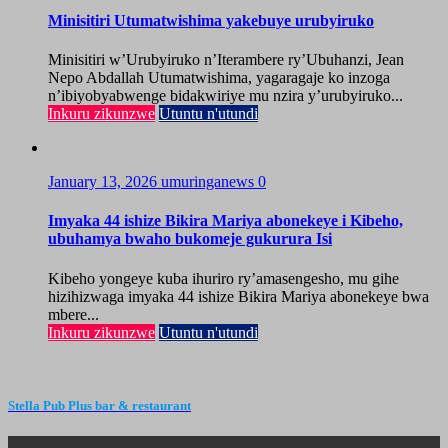
Minisitiri Utumatwishima yakebuye urubyiruko
Minisitiri w’Urubyiruko n’Iterambere ry’Ubuhanzi, Jean
Nepo Abdallah Utumatwishima, yagaragaje ko inzoga
n’ibiyobyabwenge bidakwiriye mu nzira y’urubyiruko...
Inkuru zikunzwe
Utuntu n'utundi
January 13, 2026
umuringanews
0
Imyaka 44 ishize Bikira Mariya abonekeye i Kibeho,
ubuhamya bwaho bukomeje gukurura Isi
Kibeho yongeye kuba ihuriro ry’amasengesho, mu gihe
hizihizwaga imyaka 44 ishize Bikira Mariya abonekeye bwa
mbere...
Inkuru zikunzwe
Utuntu n'utundi
Stella Pub Plus bar & restaurant