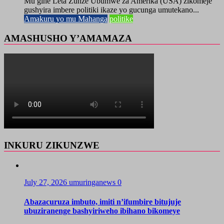
Mu gihe Leta Zunze Ubumwe za Amerika (USA) zikomeje
gushyira imbere politiki ikaze yo gucunga umutekano...
Amakuru yo mu Mahanga
politike
AMASHUSHO Y’AMAMAZA
INKURU ZIKUNZWE
July 27, 2026
umuringanews
0
Abazacuruza imbuto, imiti n’ifumbire bitujuje
ubuziranenge bashyiriweho ibihano bikomeye