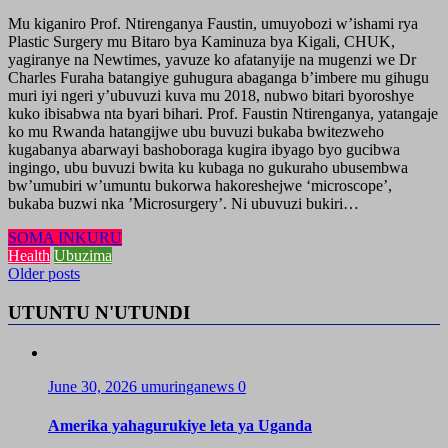
Mu kiganiro Prof. Ntirenganya Faustin, umuyobozi w’ishami rya
Plastic Surgery mu Bitaro bya Kaminuza bya Kigali, CHUK,
yagiranye na Newtimes, yavuze ko afatanyije na mugenzi we Dr
Charles Furaha batangiye guhugura abaganga b’imbere mu gihugu
muri iyi ngeri y’ubuvuzi kuva mu 2018, nubwo bitari byoroshye
kuko ibisabwa nta byari bihari. Prof. Faustin Ntirenganya, yatangaje
ko mu Rwanda hatangijwe ubu buvuzi bukaba bwitezweho
kugabanya abarwayi bashoboraga kugira ibyago byo gucibwa
ingingo, ubu buvuzi bwita ku kubaga no gukuraho ubusembwa
bw’umubiri w’umuntu bukorwa hakoreshejwe ‘microscope’,
bukaba buzwi nka ’Microsurgery’. Ni ubuvuzi bukiri…
SOMA INKURU
Health
Ubuzima
Posts
Older posts
navigation
UTUNTU N'UTUNDI
June 30, 2026
umuringanews
0
Amerika yahagurukiye leta ya Uganda