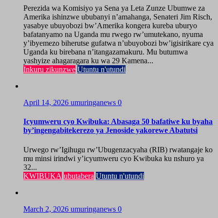
Perezida wa Komisiyo ya Sena ya Leta Zunze Ubumwe za
Amerika ishinzwe ububanyi n’amahanga, Senateri Jim Risch,
yasabye ubuyobozi bw’Amerika kongera kureba uburyo
bafatanyamo na Uganda mu rwego rw’umutekano, nyuma
y’ibyemezo biherutse gufatwa n’ubuyobozi bw’igisirikare cya
Uganda ku birebana n’itangazamakuru. Mu butumwa
yashyize ahagaragara ku wa 29 Kamena...
Inkuru zikunzwe
Utuntu n'utundi
April 14, 2026
umuringanews
0
Icyumweru cyo Kwibuka: Abasaga 50 bafatiwe ku byaha
by’ingengabitekerezo ya Jenoside yakorewe Abatutsi
Urwego rw’Igihugu rw’Ubugenzacyaha (RIB) rwatangaje ko
mu minsi irindwi y’icyumweru cyo Kwibuka ku nshuro ya
32...
KWIBUKA
ubutabera
Utuntu n'utundi
March 2, 2026
umuringanews
0