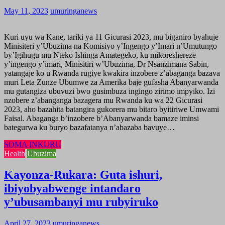
May 11, 2023
umuringanews
Kuri uyu wa Kane, tariki ya 11 Gicurasi 2023, mu biganiro byahuje
Minisiteri y’Ubuzima na Komisiyo y’Ingengo y’Imari n’Umutungo
by’Igihugu mu Nteko Ishinga Amategeko, ku mikoreshereze
y’ingengo y’imari, Minisitiri w’Ubuzima, Dr Nsanzimana Sabin,
yatangaje ko u Rwanda rugiye kwakira inzobere z’abaganga bazava
muri Leta Zunze Ubumwe za Amerika baje gufasha Abanyarwanda
mu gutangiza ubuvuzi bwo gusimbuza ingingo zirimo impyiko. Izi
nzobere z’abanganga bazagera mu Rwanda ku wa 22 Gicurasi
2023, aho bazahita batangira gukorera mu bitaro byitiriwe Umwami
Faisal. Abaganga b’inzobere b’Abanyarwanda bamaze iminsi
bategurwa ku buryo bazafatanya n’abazaba bavuye…
SOMA INKURU
Health
Ubuzima
Kayonza-Rukara: Guta ishuri,
ibiyobyabwenge intandaro
y’ubusambanyi mu rubyiruko
April 27, 2023
umuringanews