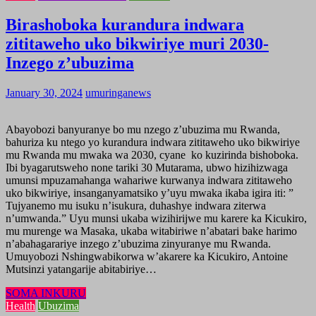
Birashoboka kurandura indwara
zititaweho uko bikwiriye muri 2030-
Inzego z’ubuzima
January 30, 2024
umuringanews
Abayobozi banyuranye bo mu nzego z’ubuzima mu Rwanda,
bahuriza ku ntego yo kurandura indwara zititaweho uko bikwiriye
mu Rwanda mu mwaka wa 2030, cyane ko kuzirinda bishoboka.
Ibi byagarutsweho none tariki 30 Mutarama, ubwo hizihizwaga
umunsi mpuzamahanga wahariwe kurwanya indwara zititaweho
uko bikwiriye, insanganyamatsiko y’uyu mwaka ikaba igira iti: ”
Tujyanemo mu isuku n’isukura, duhashye indwara ziterwa
n’umwanda.” Uyu munsi ukaba wizihirijwe mu karere ka Kicukiro,
mu murenge wa Masaka, ukaba witabiriwe n’abatari bake harimo
n’abahagarariye inzego z’ubuzima zinyuranye mu Rwanda.
Umuyobozi Nshingwabikorwa w’akarere ka Kicukiro, Antoine
Mutsinzi yatangarije abitabiriye…
SOMA INKURU
Health
Ubuzima