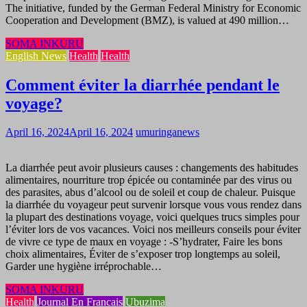
The initiative, funded by the German Federal Ministry for Economic
Cooperation and Development (BMZ), is valued at 490 million…
SOMA INKURU
English News
Health
Health
Comment éviter la diarrhée pendant le
voyage?
April 16, 2024
April 16, 2024
umuringanews
La diarrhée peut avoir plusieurs causes : changements des habitudes
alimentaires, nourriture trop épicée ou contaminée par des virus ou
des parasites, abus d’alcool ou de soleil et coup de chaleur. Puisque
la diarrhée du voyageur peut survenir lorsque vous vous rendez dans
la plupart des destinations voyage, voici quelques trucs simples pour
l’éviter lors de vos vacances. Voici nos meilleurs conseils pour éviter
de vivre ce type de maux en voyage : -S’hydrater, Faire les bons
choix alimentaires, Éviter de s’exposer trop longtemps au soleil,
Garder une hygiène irréprochable…
SOMA INKURU
Health
Journal En Francais
Ubuzima