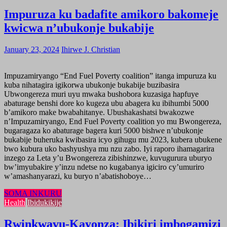
Impuruza ku badafite amikoro bakomeje
kwicwa n’ubukonje bukabije
January 23, 2024
Ihirwe J. Christian
Impuzamiryango “End Fuel Poverty coalition” itanga impuruza ku
kuba nihatagira igikorwa ubukonje bukabije buzibasira
Ubwongereza muri uyu mwaka bushobora kuzasiga hapfuye
abaturage benshi dore ko kugeza ubu abagera ku ibihumbi 5000
b’amikoro make bwabahitanye. Ubushakashatsi bwakozwe
n’Impuzamiryango, End Fuel Poverty coalition yo mu Bwongereza,
bugaragaza ko abaturage bagera kuri 5000 bishwe n’ubukonje
bukabije buheruka kwibasira icyo gihugu mu 2023, kubera ubukene
bwo kubura uko bashyushya mu nzu zabo. Iyi raporo ihamagarira
inzego za Leta y’u Bwongereza zibishinzwe, kuvugurura uburyo
bw’imyubakire y’inzu ndetse no kugabanya igiciro cy’umuriro
w’amashanyarazi, ku buryo n’abatishoboye…
SOMA INKURU
Health
Ibidukikije
Rwinkwavu-Kayonza: Ibikiri imbogamizi