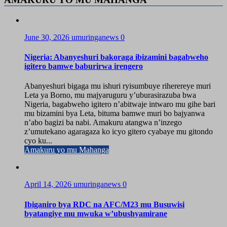
June 30, 2026
umuringanews
0
Nigeria: Abanyeshuri bakoraga ibizamini bagabweho
igitero bamwe baburirwa irengero
Abanyeshuri bigaga mu ishuri ryisumbuye riherereye muri
Leta ya Borno, mu majyaruguru y’uburasirazuba bwa
Nigeria, bagabweho igitero n’abitwaje intwaro mu gihe bari
mu bizamini bya Leta, bituma bamwe muri bo bajyanwa
n’abo bagizi ba nabi. Amakuru atangwa n’inzego
z’umutekano agaragaza ko icyo gitero cyabaye mu gitondo
cyo ku...
Amakuru yo mu Mahanga
April 14, 2026
umuringanews
0
Ibiganiro bya RDC na AFC/M23 mu Busuwisi
byatangiye mu mwuka w’ubushyamirane