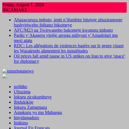
Skip
Friday, August 7, 2026
to
INCAMAKE
content
Abazacuruza imbuto, imiti n’ifumbire bitujuje ubuziranenge
bashyiriweho ibihano bikomeye
AFC/M23 na Twirwaneho bakomeje kwagura imbago
Pariki y’Akagera yinjije arenga miliyoni y’Amadolari mu
mezi atatu
RDC: Les allégations de violences basées sur le genre visant
les Wazalendo alimentent les inquiétudes
Oil prices fall amid pause in US strikes on Iran to give 'space'
for diplomacy
politike
Ubuzima
Inkuru zicukumbuye
Ibidukikije
Inkuru Zamamaza
Amakuru yo mu Mahanga
Imyidagaduro
Imikino
Journal En Francais