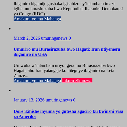
Ibiganiro bigamije gushaka igisubizo cy’intambara imaze
igihe mu burasirazuba bwa Repubulika Iharanira Demokarasi
ya Congo (RDC)...
Amakuru yo mu Mahanga
March 2, 2026
umuringanews
0
Umuriro mu Burasirazuba bwo Hagati: Iran ntiyemera
ibiganiro na USA
Umwuka w’intambara uriyongera mu Burasirazuba bwo
Hagati, aho Iran yatangaje ko ititeguye ibiganiro na Leta
Zunze...
Amakuru yo mu Mahanga
Inkuru zikunzwe
January 13, 2026
umuringanews
0
Dore ikihishe inyuma yo gutesha agaciro ku bwinshi Visa
za Amerika