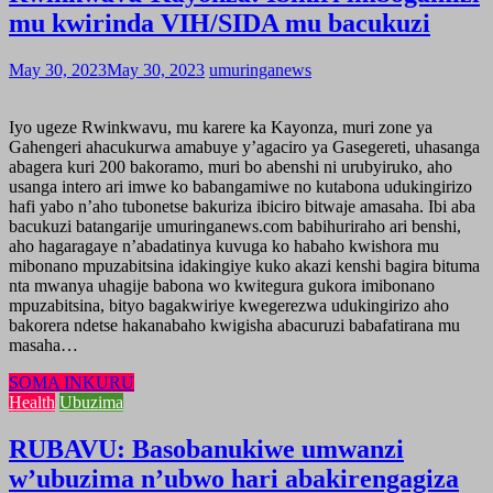
mu kwirinda VIH/SIDA mu bacukuzi
May 30, 2023
May 30, 2023
umuringanews
Iyo ugeze Rwinkwavu, mu karere ka Kayonza, muri zone ya
Gahengeri ahacukurwa amabuye y’agaciro ya Gasegereti, uhasanga
abagera kuri 200 bakoramo, muri bo abenshi ni urubyiruko, aho
usanga intero ari imwe ko babangamiwe no kutabona udukingirizo
hafi yabo n’aho tubonetse bakuriza ibiciro bitwaje amasaha. Ibi aba
bacukuzi batangarije umuringanews.com babihuriraho ari benshi,
aho hagaragaye n’abadatinya kuvuga ko habaho kwishora mu
mibonano mpuzabitsina idakingiye kuko akazi kenshi bagira bituma
nta mwanya uhagije babona wo kwitegura gukora imibonano
mpuzabitsina, bityo bagakwiriye kwegerezwa udukingirizo aho
bakorera ndetse hakanabaho kwigisha abacuruzi babafatirana mu
masaha…
SOMA INKURU
Health
Ubuzima
RUBAVU: Basobanukiwe umwanzi
w’ubuzima n’ubwo hari abakirengagiza